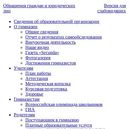
Обращения граждан и юридических
Версия для
лиц
слабовидящих
Сведения об образовательной организации
О гимназии
Общие сведения
Отчет о результатах самообследования
Внеурочная деятельность
Наше видео
Газета «Secunda»
Фотогалерея
Достижения гимназистов
Учителям
План работы
Аттестация
Методическая копилка
Курсовая подготовка
Здоровье
Гимназистам
Всероссийская олимпиада школьников
ГИА
Родителям
Поступающим в гимназию
Платные образовательные услуги