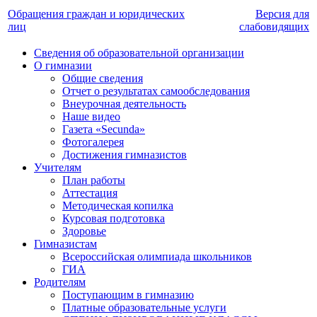
Обращения граждан и юридических
Версия для
лиц
слабовидящих
Сведения об образовательной организации
О гимназии
Общие сведения
Отчет о результатах самообследования
Внеурочная деятельность
Наше видео
Газета «Secunda»
Фотогалерея
Достижения гимназистов
Учителям
План работы
Аттестация
Методическая копилка
Курсовая подготовка
Здоровье
Гимназистам
Всероссийская олимпиада школьников
ГИА
Родителям
Поступающим в гимназию
Платные образовательные услуги