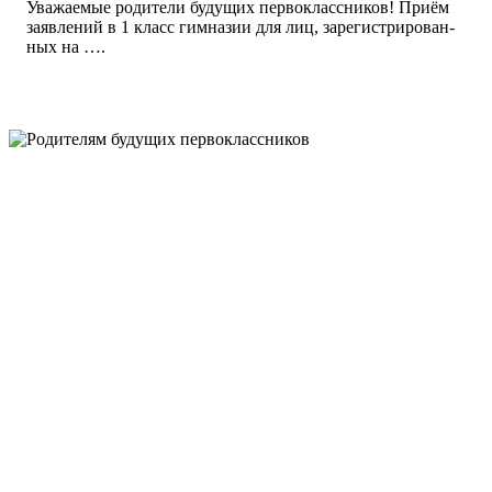
Уважаемые родители будущих первоклассников! При­ём
за­яв­ле­ний в 1 класс гим­на­зии для лиц, за­регист­ри­рован­
ных на ….