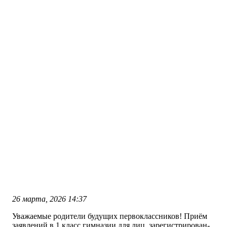
26 марта, 2026
14:37
Уважаемые родители будущих первоклассников! При­ём
за­яв­ле­ний в 1 класс гим­на­зии для лиц, за­регист­ри­рован­