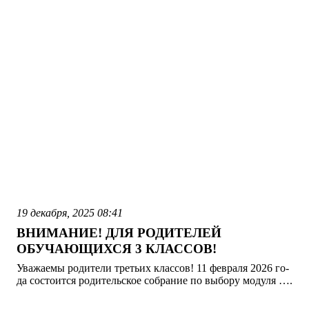
19 декабря, 2025
08:41
ВНИМАНИЕ! ДЛЯ РОДИТЕЛЕЙ
ОБУЧАЮЩИХСЯ 3 КЛАССОВ!
Ува­жа­емы ро­дите­ли третьих клас­сов! 11 фев­ра­ля 2026 го­
да сос­то­ит­ся ро­дитель­ское соб­ра­ние по вы­бору мо­дуля ….