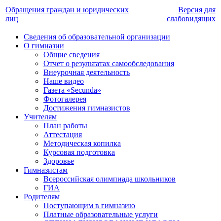
Обращения граждан и юридических
Версия для
лиц
слабовидящих
Сведения об образовательной организации
О гимназии
Общие сведения
Отчет о результатах самообследования
Внеурочная деятельность
Наше видео
Газета «Secunda»
Фотогалерея
Достижения гимназистов
Учителям
План работы
Аттестация
Методическая копилка
Курсовая подготовка
Здоровье
Гимназистам
Всероссийская олимпиада школьников
ГИА
Родителям
Поступающим в гимназию
Платные образовательные услуги