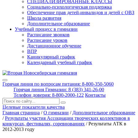
СПЕЦИАЛИЗИРОВАННЫЕ КЛАССЫ
Социально-психологическая поддержка
Обеспечение прав детей-инвалидов и детей с ОВЗ
Школа развития
Дополнительное образование
Учебный процесс в гимназии
Расписание звонков
Расписание уроков
Дистанционное обучение
ВПР
Каникулярный график
Календарный учебный график
Горячая линия по вопросам питания: 8-800-350-5060
Горячая линия Гимназии: 8 (383) 341-26-00
Телефон доверия: 8-800-2000-122
Контакты
Поиск:
Целевые показатели качества
Главная страница
/
О гимназии
/
Дополнительное образование
/
Результаты участия Ассоциации творческих коллективов в
конкурсах, фестивалях, соревнованиях
/
Ре­зуль­та­ты АТК в
2012-2013 го­ду