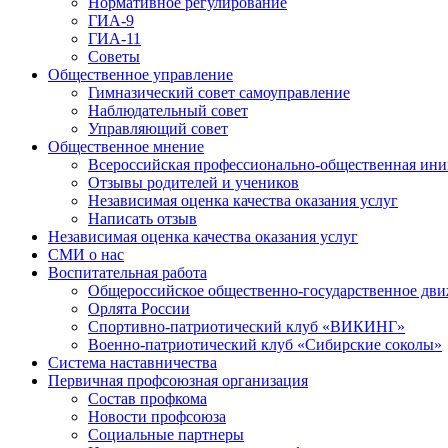
Нормативное регулирование
ГИА-9
ГИА-11
Советы
Общественное управление
Гимназический совет самоуправление
Наблюдательный совет
Управляющий совет
Общественное мнение
Всероссийская профессионально-общественная ини
Отзывы родителей и учеников
Независимая оценка качества оказания услуг
Написать отзыв
Независимая оценка качества оказания услуг
СМИ о нас
Воспитательная работа
Общероссийское общественно-государственное дви
Орлята России
Спортивно-патриотический клуб «ВИКИНГ»
Военно-патриотический клуб «Сибирские соколы»
Система наставничества
Первичная профсоюзная организация
Состав профкома
Новости профсоюза
Социальные партнеры