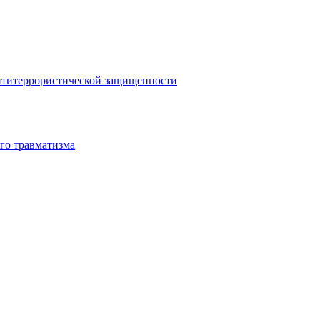
антитеррористической защищенности
го травматизма