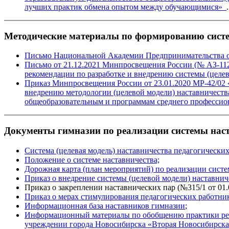
лучших практик обмена опытом между обучающимися»
.
Методические материалы по формированию систе
Письмо Национальной Академии Предпринимательства от 
Письмо от 21.12.2021 Минпросвещения России (№ АЗ-112
рекомендации по разработке и внедрению системы (целев
Приказ Минпросвещения России от 23.01.2020 МР-42/02 
внедрению методологии (целевой модели) наставничеств
общеобразовательным и программам среднего профессио
Документы гимназии по реализации системы нас
Система (целевая модель) наставничества педагогически
Положение о системе наставничества;
Дорожная карта (план мероприятий) по реализации сист
Приказ о внедрение системы (целевой модели) наставни
Приказ о закреплении наставнических пар (№315/1 от 01.
Приказ о мерах стимулирования педагогических работник
Информационная база наставников гимназии
;
Информационный материалы по обобщению практики реа
учреждении города Новосибирска «Вторая Новосибирска