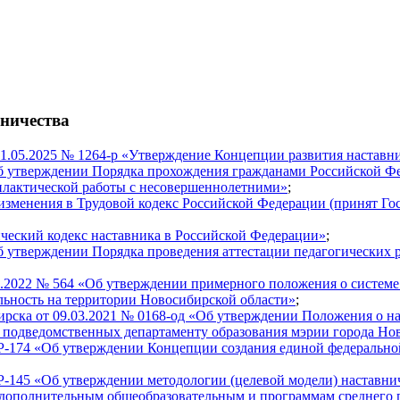
ничества
1.05.2025 № 1264-р «Утверждение Концепции развития наставни
 утверждении Порядка прохождения гражданами Российской Фед
илактической работы с несовершеннолетними»
;
зменения в Трудовой кодекс Российской Федерации (принят Го
ический кодекс наставника в Российской Федерации»
;
б утверждении Порядка проведения аттестации педагогических 
.2022 № 564 «Об утверждении примерного положения о системе 
льность на территории Новосибирской области»
;
ирска от 09.03.2021 № 0168-од «Об утверждении Положения о на
 подведомственных департаменту образования мэрии города Но
Р-174 «Об утверждении Концепции создания единой федерально
Р-145 «Об утверждении методологии (целевой модели) наставни
 дополнительным общеобразовательным и программам среднего п