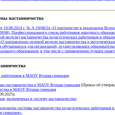
мы наставничества
19.08.2024 г. № А-19/08/24 «О партнерстве в реализации Всеро
8/08), Профессионального союза работников народного образов
ой модели) наставничества педагогических работников в образ
«О направлении целевой модели наставничества и методически
а обучающихся для организаций, осуществляющих образователь
нального образования, в том числе с применением лучших пра
тавничества
х работников в МАОУ Вторая гимназия;
емы наставничества в МАОУ Вторая гимназия
(Приказ об утвержд
чества в МАОУ Вторая гимназия
09.2025);
ов, включенных в систему наставничества;
лизации системы наставничества педагогических работников 
я гимназия».