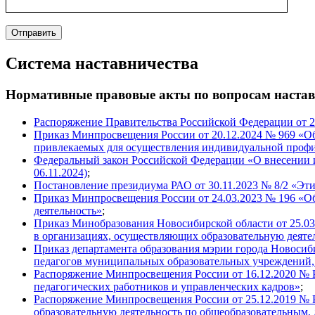
Отправить
Система наставничества
Нормативные правовые акты по вопросам настав
Распоряжение Правительства Российской Федерации от 2
Приказ Минпросвещения России от 20.12.2024 № 969 «Об
привлекаемых для осуществления индивидуальной проф
Федеральный закон Российской Федерации «О внесении и
06.11.2024)
;
Постановление президиума РАО от 30.11.2023 № 8/2 «Эт
Приказ Минпросвещения России от 24.03.2023 № 196 «О
деятельность»
;
Приказ Минобразования Новосибирской области от 25.03
в организациях, осуществляющих образовательную деяте
Приказ департамента образования мэрии города Новосиб
педагогов муниципальных образовательных учреждений,
Распоряжение Минпросвещения России от 16.12.2020 № 
педагогических работников и управленческих кадров»
;
Распоряжение Минпросвещения России от 25.12.2019 № 
образовательную деятельность по общеобразовательным,