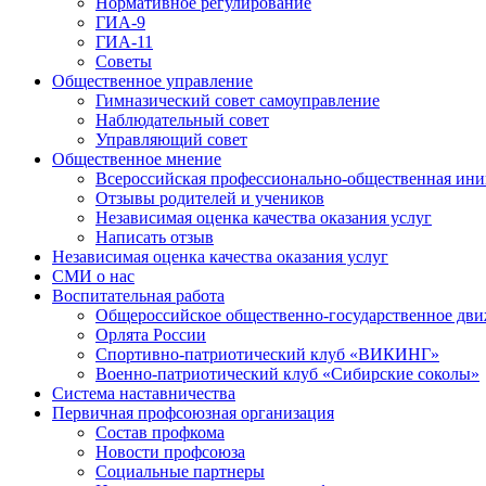
Нормативное регулирование
ГИА-9
ГИА-11
Советы
Общественное управление
Гимназический совет самоуправление
Наблюдательный совет
Управляющий совет
Общественное мнение
Всероссийская профессионально-общественная ини
Отзывы родителей и учеников
Независимая оценка качества оказания услуг
Написать отзыв
Независимая оценка качества оказания услуг
СМИ о нас
Воспитательная работа
Общероссийское общественно-государственное дви
Орлята России
Спортивно-патриотический клуб «ВИКИНГ»
Военно-патриотический клуб «Сибирские соколы»
Система наставничества
Первичная профсоюзная организация
Состав профкома
Новости профсоюза
Социальные партнеры