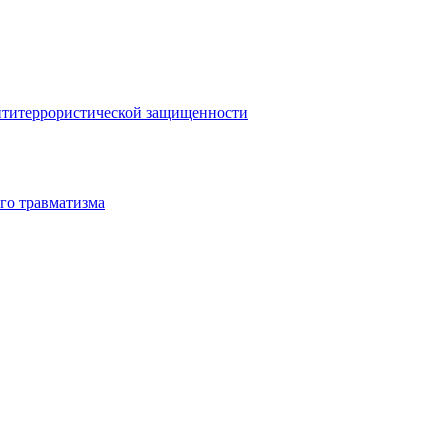
антитеррористической защищенности
го травматизма