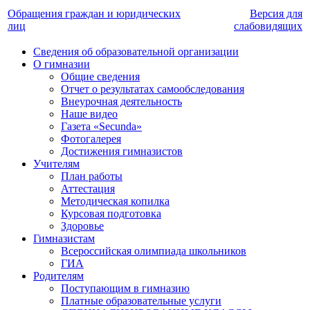
Обращения граждан и юридических
Версия для
лиц
слабовидящих
Сведения об образовательной организации
О гимназии
Общие сведения
Отчет о результатах самообследования
Внеурочная деятельность
Наше видео
Газета «Secunda»
Фотогалерея
Достижения гимназистов
Учителям
План работы
Аттестация
Методическая копилка
Курсовая подготовка
Здоровье
Гимназистам
Всероссийская олимпиада школьников
ГИА
Родителям
Поступающим в гимназию
Платные образовательные услуги