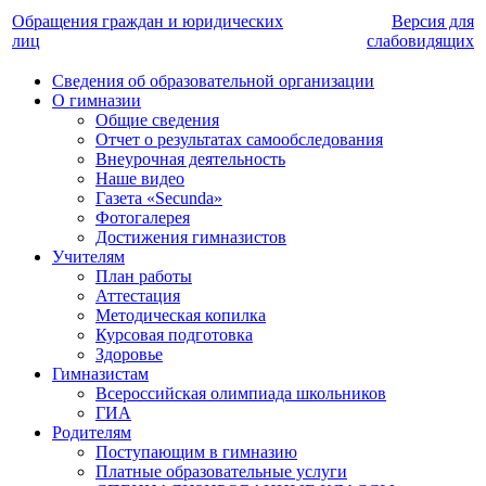
Обращения граждан и юридических
Версия для
лиц
слабовидящих
Сведения об образовательной организации
О гимназии
Общие сведения
Отчет о результатах самообследования
Внеурочная деятельность
Наше видео
Газета «Secunda»
Фотогалерея
Достижения гимназистов
Учителям
План работы
Аттестация
Методическая копилка
Курсовая подготовка
Здоровье
Гимназистам
Всероссийская олимпиада школьников
ГИА
Родителям
Поступающим в гимназию
Платные образовательные услуги