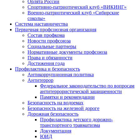
Орлята России
Спортивно-патриотический клуб «ВИКИНГ»
Военно-патриотический клуб «Сибирские
соколы»
Система наставничества
Первичная профсоюзная организация
Состав профкома
Новости профсоюза
Социальные партнеры
Нормативные документы профсоюза
Права и обязанности
Достижения года
Профилактика и безопасность
Антикоррупционная политика
Антитеррор
Федеральное законодательство по вопросам
антитеррористической защищенности
Памятки и рекомендации
Безопасность на водоемах
Безопасность на железной дороге
Дорожная безопасность
Профилактика детского дорожно-
транспортного травматизма
Документация
ЮИД