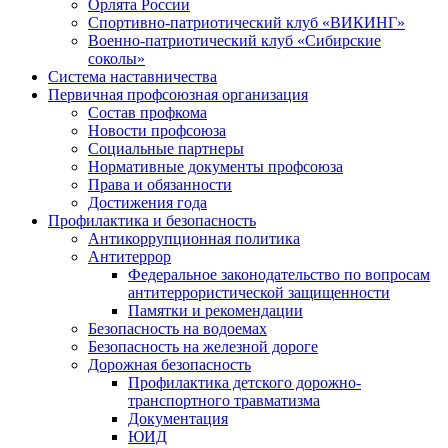
Орлята России
Спортивно-патриотический клуб «ВИКИНГ»
Военно-патриотический клуб «Сибирские
соколы»
Система наставничества
Первичная профсоюзная организация
Состав профкома
Новости профсоюза
Социальные партнеры
Нормативные документы профсоюза
Права и обязанности
Достижения года
Профилактика и безопасность
Антикоррупционная политика
Антитеррор
Федеральное законодательство по вопросам
антитеррористической защищенности
Памятки и рекомендации
Безопасность на водоемах
Безопасность на железной дороге
Дорожная безопасность
Профилактика детского дорожно-
транспортного травматизма
Документация
ЮИД