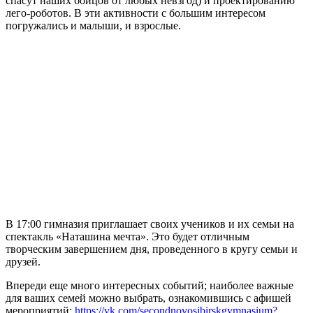
спасут наших бойцов от любых невзгод) и проектированию
лего-роботов. В эти активности с большим интересом
погружались и малыши, и взрослые.
Слайдер
фотографий
В 17:00 гимназия приглашает своих учеников и их семьи на
спектакль «Наташина мечта». Это будет отличным
творческим завершением дня, проведенного в кругу семьи и
друзей.
Впереди еще много интересных событий; наиболее важные
для ваших семей можно выбрать, ознакомившись с афишей
мероприятий:
https://vk.com/secondnovosibirskgymnasium?