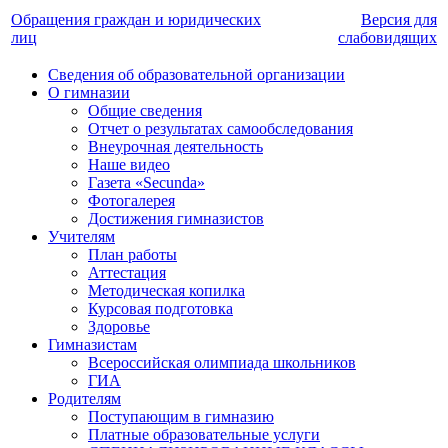
Обращения граждан и юридических
Версия для
лиц
слабовидящих
Сведения об образовательной организации
О гимназии
Общие сведения
Отчет о результатах самообследования
Внеурочная деятельность
Наше видео
Газета «Secunda»
Фотогалерея
Достижения гимназистов
Учителям
План работы
Аттестация
Методическая копилка
Курсовая подготовка
Здоровье
Гимназистам
Всероссийская олимпиада школьников
ГИА
Родителям
Поступающим в гимназию
Платные образовательные услуги