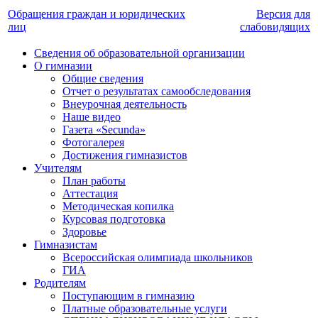
Обращения граждан и юридических
Версия для
лиц
слабовидящих
Сведения об образовательной организации
О гимназии
Общие сведения
Отчет о результатах самообследования
Внеурочная деятельность
Наше видео
Газета «Secunda»
Фотогалерея
Достижения гимназистов
Учителям
План работы
Аттестация
Методическая копилка
Курсовая подготовка
Здоровье
Гимназистам
Всероссийская олимпиада школьников
ГИА
Родителям
Поступающим в гимназию
Платные образовательные услуги