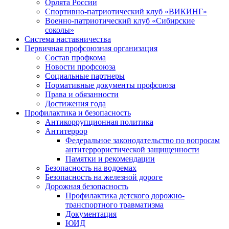
Орлята России
Спортивно-патриотический клуб «ВИКИНГ»
Военно-патриотический клуб «Сибирские
соколы»
Система наставничества
Первичная профсоюзная организация
Состав профкома
Новости профсоюза
Социальные партнеры
Нормативные документы профсоюза
Права и обязанности
Достижения года
Профилактика и безопасность
Антикоррупционная политика
Антитеррор
Федеральное законодательство по вопросам
антитеррористической защищенности
Памятки и рекомендации
Безопасность на водоемах
Безопасность на железной дороге
Дорожная безопасность
Профилактика детского дорожно-
транспортного травматизма
Документация
ЮИД