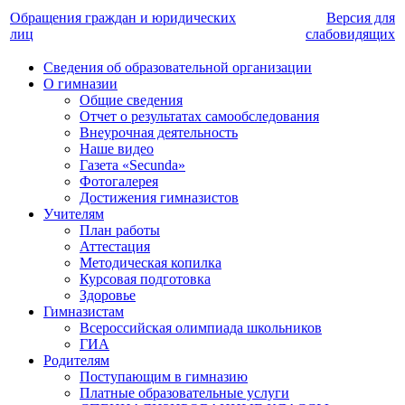
Обращения граждан и юридических
Версия для
лиц
слабовидящих
Сведения об образовательной организации
О гимназии
Общие сведения
Отчет о результатах самообследования
Внеурочная деятельность
Наше видео
Газета «Secunda»
Фотогалерея
Достижения гимназистов
Учителям
План работы
Аттестация
Методическая копилка
Курсовая подготовка
Здоровье
Гимназистам
Всероссийская олимпиада школьников
ГИА
Родителям
Поступающим в гимназию
Платные образовательные услуги