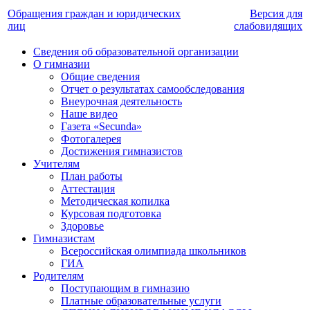
Обращения граждан и юридических
Версия для
лиц
слабовидящих
Сведения об образовательной организации
О гимназии
Общие сведения
Отчет о результатах самообследования
Внеурочная деятельность
Наше видео
Газета «Secunda»
Фотогалерея
Достижения гимназистов
Учителям
План работы
Аттестация
Методическая копилка
Курсовая подготовка
Здоровье
Гимназистам
Всероссийская олимпиада школьников
ГИА
Родителям
Поступающим в гимназию
Платные образовательные услуги