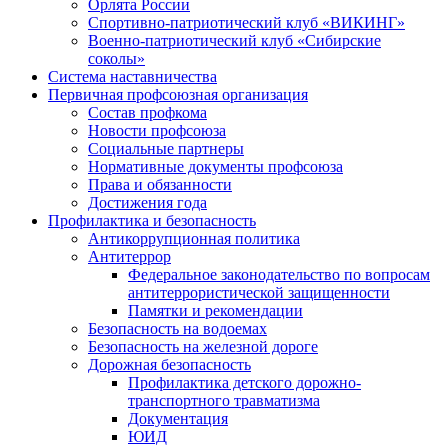
Орлята России
Спортивно-патриотический клуб «ВИКИНГ»
Военно-патриотический клуб «Сибирские
соколы»
Система наставничества
Первичная профсоюзная организация
Состав профкома
Новости профсоюза
Социальные партнеры
Нормативные документы профсоюза
Права и обязанности
Достижения года
Профилактика и безопасность
Антикоррупционная политика
Антитеррор
Федеральное законодательство по вопросам
антитеррористической защищенности
Памятки и рекомендации
Безопасность на водоемах
Безопасность на железной дороге
Дорожная безопасность
Профилактика детского дорожно-
транспортного травматизма
Документация
ЮИД