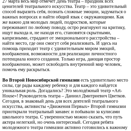
27 марта весь мир отмечет День театра – праздник всех
ценителей театрального искусства. Театр – это удивительный
способ выразить себя, познать сложные эмоции, задуматься о
важных вопросах и найти общий язык с окружающими. Как
же важно для молодых людей, подростков, которые
переживают по любому поводу, остро реагируют на критику,
ищут выхода и, не находя его, становятся скрытными,
капризными, страдают от эмоционального расстройства –
найти место, где они смогут себя реализовать. И здесь на
помощь приходит театр с удивительным миром эмоций,
воображения, возможности для реализации личностного
потенциала юного создания. Только игра, дающая простор
воображению, может освободить внутренний мир человек,
помочь ему раскрыться.
Во Второй Новосибирской гимназии
есть удивительно место
силы, где рады каждому ребенку и для каждого найдется
уникальная роль. Догадались? Это молодёжный театр «Art-
House»! Руководитель театра – Даниил Дмитриевич Цветков.
Сегодня, в знаковый день для всех деятелей театрального
искусства, активисты «Движения Первых» Второй гимназии
приоткрыли театральный занавес и побывали за кулисами
школьного театра. С уверенностью можно сказать, что путь
актера нелегкий, но очень интересный. Сегодня ребята
молодежного театра гимназии активно готовились к важному