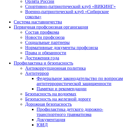
Орлята России
Спортивно-патриотический клуб «ВИКИНГ»
Военно-патриотический клуб «Сибирские
соколы»
Система наставничества
Первичная профсоюзная организация
Состав профкома
Новости профсоюза
Социальные партнеры
Нормативные документы профсоюза
Права и обязанности
Достижения года
Профилактика и безопасность
Антикоррупционная политика
Антитеррор
Федеральное законодательство по вопросам
антитеррористической защищенности
Памятки и рекомендации
Безопасность на водоемах
Безопасность на железной дороге
Дорожная безопасность
Профилактика детского дорожно-
транспортного травматизма
Документация
ЮИД