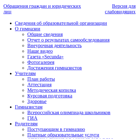
Обращения граждан и юридических
Версия для
лиц
слабовидящих
Сведения об образовательной организации
О гимназии
Общие сведения
Отчет о результатах самообследования
Внеурочная деятельность
Наше видео
Газета «Secunda»
Фотогалерея
Достижения гимназистов
Учителям
План работы
Аттестация
Методическая копилка
Курсовая подготовка
Здоровье
Гимназистам
Всероссийская олимпиада школьников
ГИА
Родителям
Поступающим в гимназию
Платные образовательные услуги