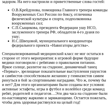
задором. На него настроили и приветственные слова гостей:
О.В.Крейдунова, помощника Главного тренера команды
Вооруженных Сил России по боксу, отличника
физической культуры и спорта, подполковника
вооруженных сил;
С.П.Сыщикова, президента Федерации ушу НСО,
заслуженного тренера РФ, обладателя 4-го дуаня по
ушу;
Н.С.Швецовой, муниципального координатора
федерального проекта «Навигаторы детства».
Специализированный медицинский класс не мог остаться в
стороне от этого мероприятия: в игровой форме будущие
медики поговорили с ребятами о правильном питании.
Яркое солнце, разлитое на стадионе, динамичный танец
«Первых», зрелищные показательные выступления ушуистов
и самбистов способствовали желанию у гимназистов самим
ринуться в бой за спортивными наградами. Что ж, почему бы
и нет? Для этого организаторами были созданы все условия:
активные эстафеты, игры в футбол и волейбол среди команд
ребят, родителей и педагогов…Эти два часа на стадионе были
по-настоящему жаркими и заряжающими. Остается пожелать,
чтобы день здоровья растянулся на целый год!