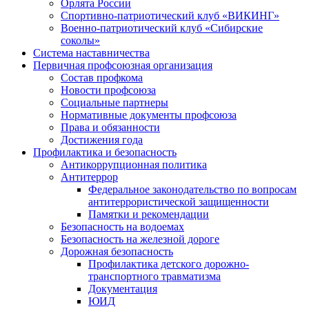
Орлята России
Спортивно-патриотический клуб «ВИКИНГ»
Военно-патриотический клуб «Сибирские
соколы»
Система наставничества
Первичная профсоюзная организация
Состав профкома
Новости профсоюза
Социальные партнеры
Нормативные документы профсоюза
Права и обязанности
Достижения года
Профилактика и безопасность
Антикоррупционная политика
Антитеррор
Федеральное законодательство по вопросам
антитеррористической защищенности
Памятки и рекомендации
Безопасность на водоемах
Безопасность на железной дороге
Дорожная безопасность
Профилактика детского дорожно-
транспортного травматизма
Документация
ЮИД