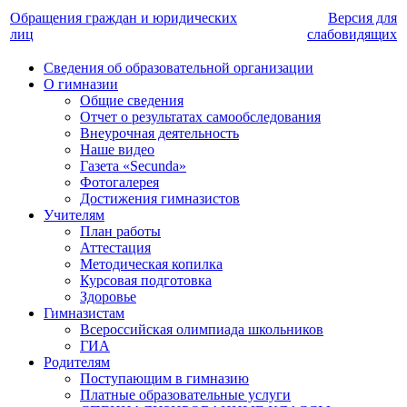
Обращения граждан и юридических
Версия для
лиц
слабовидящих
Сведения об образовательной организации
О гимназии
Общие сведения
Отчет о результатах самообследования
Внеурочная деятельность
Наше видео
Газета «Secunda»
Фотогалерея
Достижения гимназистов
Учителям
План работы
Аттестация
Методическая копилка
Курсовая подготовка
Здоровье
Гимназистам
Всероссийская олимпиада школьников
ГИА
Родителям
Поступающим в гимназию
Платные образовательные услуги