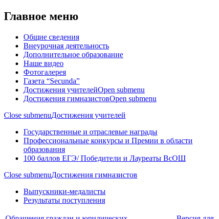
Главное меню
Общие сведения
Внеурочная деятельность
Дополнительное образование
Наше видео
Фотогалерея
Газета “Secunda”
Достижения учителей
Open submenu
Достижения гимназистов
Open submenu
Close submenu
Достижения учителей
Государственные и отраслевые награды
Профессиональные конкурсы и Премии в области
образования
100 баллов ЕГЭ/ Победители и Лауреаты ВсОШ
Close submenu
Достижения гимназистов
Выпускники-медалисты
Результаты поступления
Обращения граждан и юридических
Версия для