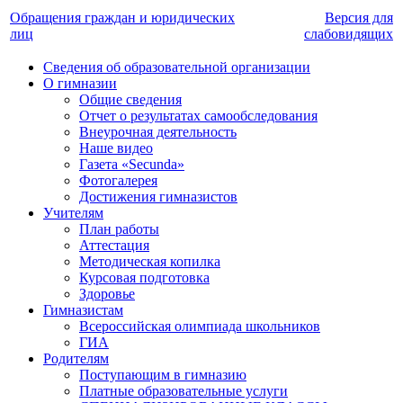
Обращения граждан и юридических
Версия для
лиц
слабовидящих
Сведения об образовательной организации
О гимназии
Общие сведения
Отчет о результатах самообследования
Внеурочная деятельность
Наше видео
Газета «Secunda»
Фотогалерея
Достижения гимназистов
Учителям
План работы
Аттестация
Методическая копилка
Курсовая подготовка
Здоровье
Гимназистам
Всероссийская олимпиада школьников
ГИА
Родителям
Поступающим в гимназию
Платные образовательные услуги