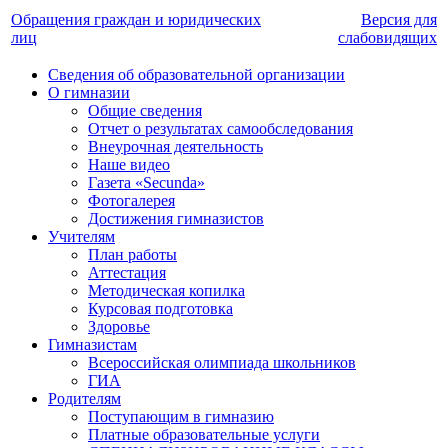
Обращения граждан и юридических
Версия для
лиц
слабовидящих
Сведения об образовательной организации
О гимназии
Общие сведения
Отчет о результатах самообследования
Внеурочная деятельность
Наше видео
Газета «Secunda»
Фотогалерея
Достижения гимназистов
Учителям
План работы
Аттестация
Методическая копилка
Курсовая подготовка
Здоровье
Гимназистам
Всероссийская олимпиада школьников
ГИА
Родителям
Поступающим в гимназию
Платные образовательные услуги