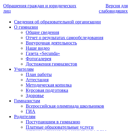
Обращения граждан и юридических
Версия для
лиц
слабовидящих
Сведения об образовательной организации
О гимназии
Общие сведения
Отчет о результатах самообследования
Внеурочная деятельность
Наше видео
Газета «Secunda»
Фотогалерея
Достижения гимназистов
Учителям
План работы
Аттестация
Методическая копилка
Курсовая подготовка
Здоровье
Гимназистам
Всероссийская олимпиада школьников
ГИА
Родителям
Поступающим в гимназию
Платные образовательные услуги