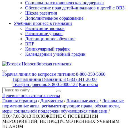
Социально-психологическая поддержка
Обеспечение прав детей-инвалидов и детей с ОВЗ
Школа развития
Дополнительное образование
Учебный процесс в гимназии
Расписание звонков
Расписание уроков
Дистанционное обучение
ВПР
Каникулярный график
Календарный учебный график
Горячая линия по вопросам питания: 8-800-350-5060
Горячая линия Гимназии: 8 (383) 341-26-00
Телефон доверия: 8-800-2000-122
Контакты
Поиск:
Целевые показатели качества
Главная страница
/
Документы
/
Локальные акты
/
Локальные
нормативные акты, регламентирующие права, обязанности,
меры социальной поддержки обучающихся гимназии
/
ПО.47.08-2013 ПОЛОЖЕНИЕ О ПОСЕЩЕНИИ
МЕРОПРИЯТИЙ, НЕ ПРЕДУСМОТРЕННЫХ УЧЕБНЫМ
ПЛАНОМ