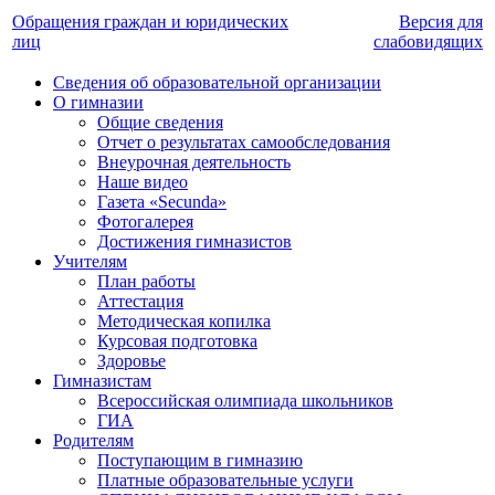
Обращения граждан и юридических
Версия для
лиц
слабовидящих
Сведения об образовательной организации
О гимназии
Общие сведения
Отчет о результатах самообследования
Внеурочная деятельность
Наше видео
Газета «Secunda»
Фотогалерея
Достижения гимназистов
Учителям
План работы
Аттестация
Методическая копилка
Курсовая подготовка
Здоровье
Гимназистам
Всероссийская олимпиада школьников
ГИА
Родителям
Поступающим в гимназию
Платные образовательные услуги