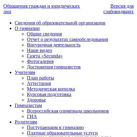
Обращения граждан и юридических
Версия для
лиц
слабовидящих
Сведения об образовательной организации
О гимназии
Общие сведения
Отчет о результатах самообследования
Внеурочная деятельность
Наше видео
Газета «Secunda»
Фотогалерея
Достижения гимназистов
Учителям
План работы
Аттестация
Методическая копилка
Курсовая подготовка
Здоровье
Гимназистам
Всероссийская олимпиада школьников
ГИА
Родителям
Поступающим в гимназию
Платные образовательные услуги