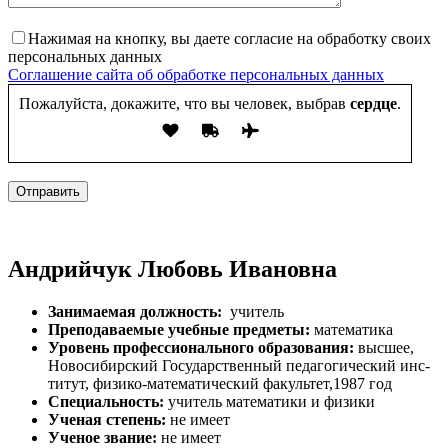
Нажимая на кнопку, вы даете согласие на обработку своих
персональных данных
Соглашение сайта об обработке персональных данных
Пожалуйста, докажите, что вы человек, выбрав
сердце
.
Отправить
Андрийчук Любовь Ивановна
За­нима­емая долж­ность:
учи­тель
Пре­пода­ва­емые учебные предметы:
ма­тема­тика
Уровень профессионального образования:
выс­шее,
Но­воси­бирс­кий Го­сударс­твен­ный пе­даго­гичес­кий инс­
ти­тут, фи­зико-ма­тема­тичес­кий фа­куль­тет,1987 год
Спе­ци­аль­ность:
учи­тель ма­тема­тики и фи­зики
Уче­ная сте­пень:
не име­ет
Уче­ное зва­ние:
не име­ет