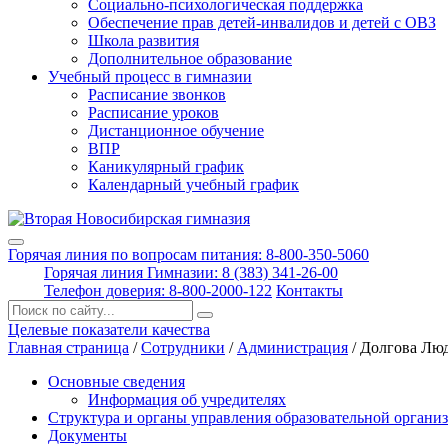
Социально-психологическая поддержка
Обеспечение прав детей-инвалидов и детей с ОВЗ
Школа развития
Дополнительное образование
Учебный процесс в гимназии
Расписание звонков
Расписание уроков
Дистанционное обучение
ВПР
Каникулярный график
Календарный учебный график
Горячая линия по вопросам питания: 8-800-350-5060
Горячая линия Гимназии: 8 (383) 341-26-00
Телефон доверия: 8-800-2000-122
Контакты
Поиск:
Целевые показатели качества
Главная страница
/
Сотрудники
/
Администрация
/
Дол­го­ва Люд
Основные сведения
Информация об учредителях
Структура и органы управления образовательной органи
Документы