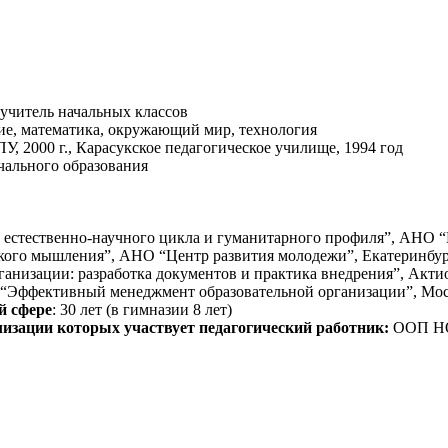
 учи­тель на­чаль­ных клас­сов
ие, ма­тема­тика, ок­ру­жа­ющий мир, тех­но­логия
, 2000 г., Ка­расукс­кое пе­даго­гичес­кое учи­лище, 1994 год
аль­но­го об­ра­зова­ния
и, естественно-научного цикла и гуманитарного профиля”, АНО “
ского мышления”, АНО “Центр развития молодежи”, Екатеринбург
анизации: разработка документов и практика внедрения”, Актио
, “Эффективный менеджмент образовательной организации”, Моск
й сфере
: 30 лет (в гим­на­зии 8 лет)
изации которых участвует педагогический работник:
ООП Н