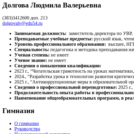
Дол­го­ва Люд­ми­ла Ва­лерьев­на
(383)3412600 доп. 213
dolgovalv@edu54.ru
За­нима­емая долж­ность:
за­мес­ти­тель ди­рек­то­ра по УВР,
Пре­пода­ва­емые учебные предметы:
русс­кий язык, чте­н
Уровень профессионального образования:
выс­шее, НГПУ
Спе­ци­аль­ность:
пе­даго­гика и ме­тоди­ка пре­пода­вания на­ч
Уче­ная сте­пень:
не име­ет
Уче­ное зва­ние:
не име­ет
Сведения о повышении квалификации:
2023 г., “Читательская грамотность на уроках математик
2024., “Разработка урока в технологии развития критиче
2025 г., “Антикоррупционные меры в образовательной орг
Сведения о профессиональной переподготовке:
2025 г.
Продолжительность опыта работы в профессионально
Наименование общеобразовательных программ, в реал
Гимназия
О гимназии
Руководство