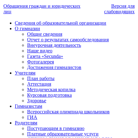
Обращения граждан и юридических
Версия для
лиц
слабовидящих
Сведения об образовательной организации
О гимназии
Общие сведения
Отчет о результатах самообследования
Внеурочная деятельность
Наше видео
Газета «Secunda»
Фотогалерея
Достижения гимназистов
Учителям
План работы
Аттестация
Методическая копилка
Курсовая подготовка
Здоровье
Гимназистам
Всероссийская олимпиада школьников
ГИА
Родителям
Поступающим в гимназию
Платные образовательные услуги