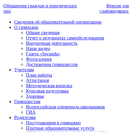
Обращения граждан и юридических
Версия для
лиц
слабовидящих
Сведения об образовательной организации
О гимназии
Общие сведения
Отчет о результатах самообследования
Внеурочная деятельность
Наше видео
Газета «Secunda»
Фотогалерея
Достижения гимназистов
Учителям
План работы
Аттестация
Методическая копилка
Курсовая подготовка
Здоровье
Гимназистам
Всероссийская олимпиада школьников
ГИА
Родителям
Поступающим в гимназию
Платные образовательные услуги