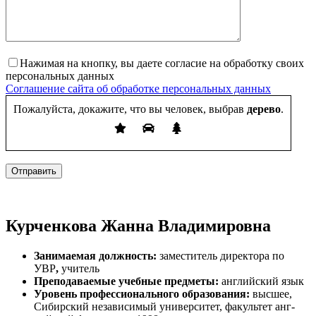
Нажимая на кнопку, вы даете согласие на обработку своих
персональных данных
Соглашение сайта об обработке персональных данных
Пожалуйста, докажите, что вы человек, выбрав
дерево
.
Отправить
Кур­ченко­ва Жан­на Вла­дими­ров­на
За­нима­емая долж­ность:
за­мес­ти­тель ди­рек­то­ра по
УВР
,
учи­тель
Пре­пода­ва­емые учебные предметы:
анг­лий­ский язык
Уровень профессионального образования:
выс­шее,
Си­бирс­кий не­зави­симый уни­вер­си­тет, фа­куль­тет анг­