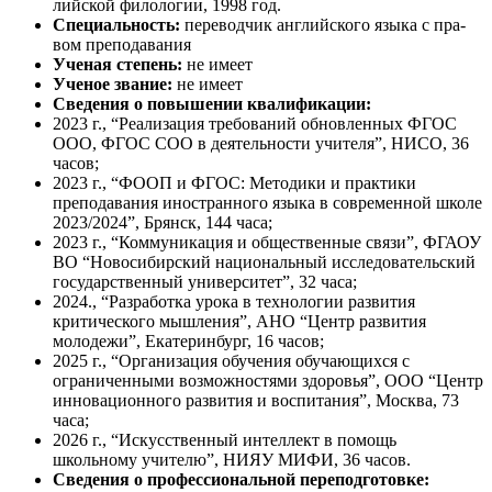
лий­ской фи­лоло­гии, 1998 год.
Спе­ци­аль­ность:
пе­ревод­чик анг­лий­ско­го язы­ка с пра­
вом пре­пода­вания
Уче­ная сте­пень:
не име­ет
Уче­ное зва­ние:
не име­ет
Сведения о повышении квалификации:
2023 г., “Реализация требований обновленных ФГОС
ООО, ФГОС СОО в деятельности учителя”, НИСО, 36
часов;
2023 г., “ФООП и ФГОС: Методики и практики
преподавания иностранного языка в современной школе
2023/2024”, Брянск, 144 часа;
2023 г., “Коммуникация и общественные связи”, ФГАОУ
ВО “Новосибирский национальный исследовательский
государственный университет”, 32 часа;
2024., “Разработка урока в технологии развития
критического мышления”, АНО “Центр развития
молодежи”, Екатеринбург, 16 часов;
2025 г., “Организация обучения обучающихся с
ограниченными возможностями здоровья”, ООО “Центр
инновационного развития и воспитания”, Москва, 73
часа;
2026 г., “Искусственный интеллект в помощь
школьному учителю”, НИЯУ МИФИ, 36 часов.
Сведения о профессиональной переподготовке: