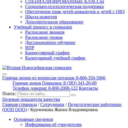
СПЕЦИАЛИЗИРОВАННЫЕ КЛАССЫ
Социально-психологическая поддержка
Обеспечение прав детей-инвалидов и детей с ОВЗ
Школа развития
Дополнительное образование
Учебный процесс в гимназии
Расписание звонков
Расписание уроков
Дистанционное обучение
ВПР
Каникулярный график
Календарный учебный график
Горячая линия по вопросам питания: 8-800-350-5060
Горячая линия Гимназии: 8 (383) 341-26-00
Телефон доверия: 8-800-2000-122
Контакты
Поиск:
Целевые показатели качества
Главная страница
/
Сотрудники
/
Педагогические работники
(ООП ООО)
/
Кур­ченко­ва Жан­на Вла­дими­ров­на
Основные сведения
Информация об учредителях