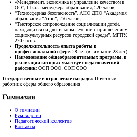
«Менеджмент, экономика и управление качеством в
ОО”, Школа менеджера образования, 520 часов;
“Техносферная безопасность”, АНО ДПО “Академия
образования “Атон”, 256 часов;
“Тьюторское сопровождение социализации детей,
находящихся на длительном лечении с привлечением
социокультурных ресурсов городской среды”, МГПУ,
270 часов.
Продолжительность опыта работы в
профессиональной сфере
: 28 лет (в гим­на­зии 28 лет)
Наименование общеобразовательных программ, в
реализации которых участвует педагогический
работник:
ООП ООО, ООП СОО
Го­сударс­твен­ные и от­расле­вые наг­ра­ды:
Почетный
работник сферы общего образования
Гимназия
О гимназии
Руководство
Педагогический коллектив
Контакты