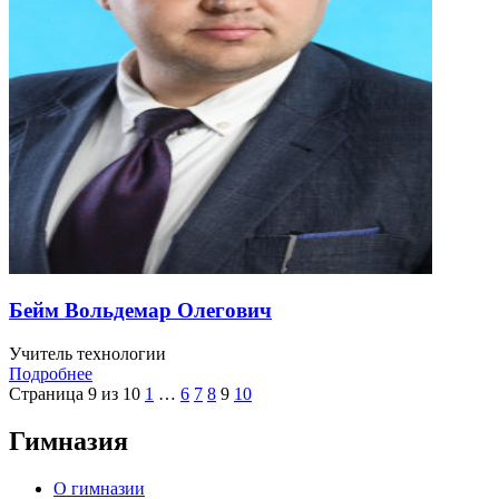
Бейм Вольдемар Олегович
Учитель технологии
Подробнее
Страница 9 из 10
1
…
6
7
8
9
10
Гимназия
О гимназии