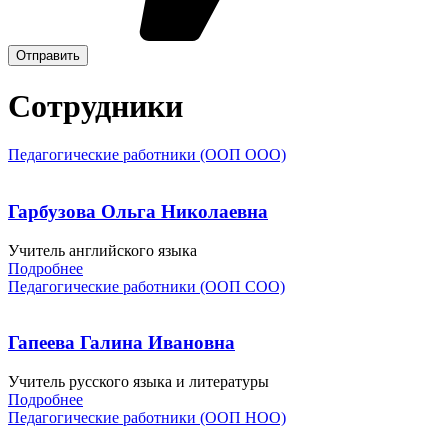
Отправить
Сотрудники
Педагогические работники (ООП ООО)
Гарбузова Ольга Николаевна
Учи­тель анг­лий­ско­го язы­ка
Подробнее
Педагогические работники (ООП СОО)
Гапеева Галина Ивановна
Учи­тель русс­ко­го язы­ка и ли­тера­туры
Подробнее
Педагогические работники (ООП НОО)