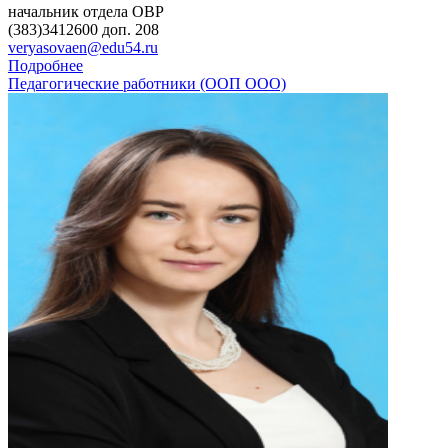
на­чаль­ник от­де­ла ОВР
(383)3412600 доп. 208
veryasovaen@edu54.ru
Подробнее
Педагогические работники (ООП ООО)