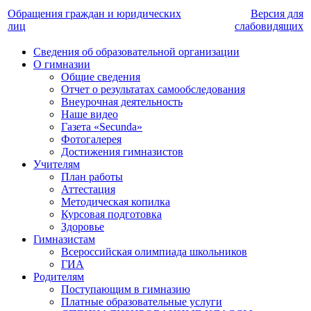
Обращения граждан и юридических
Версия для
лиц
слабовидящих
Сведения об образовательной организации
О гимназии
Общие сведения
Отчет о результатах самообследования
Внеурочная деятельность
Наше видео
Газета «Secunda»
Фотогалерея
Достижения гимназистов
Учителям
План работы
Аттестация
Методическая копилка
Курсовая подготовка
Здоровье
Гимназистам
Всероссийская олимпиада школьников
ГИА
Родителям
Поступающим в гимназию
Платные образовательные услуги