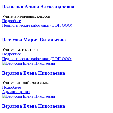
Волченко Алина Александровна
Учитель начальных классов
Подробнее
Педагогические работники (ООП ООО)
Верясова Мария Витальевна
Учитель математики
Подробнее
Педагогические работники (ООП ООО)
Ве­рясо­ва Еле­на Ни­кола­ев­на
Учи­тель анг­лий­ско­го язы­ка
Подробнее
Администрация
Ве­рясо­ва Еле­на Ни­кола­ев­на