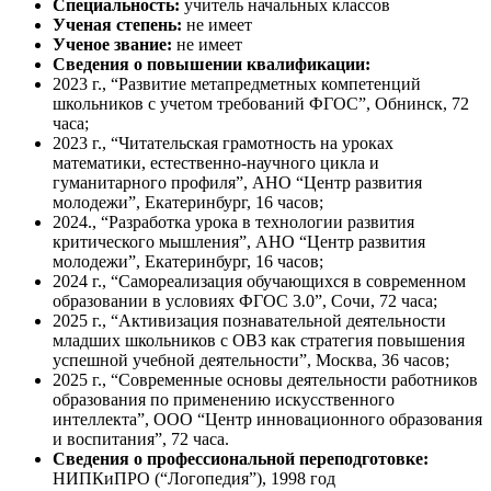
Спе­ци­аль­ность:
учитель начальных классов
Уче­ная сте­пень:
не име­ет
Уче­ное зва­ние:
не име­ет
Сведения о повышении квалификации:
2023 г., “Развитие метапредметных компетенций
школьников с учетом требований ФГОС”, Обнинск, 72
часа;
2023 г., “Читательская грамотность на уроках
математики, естественно-научного цикла и
гуманитарного профиля”, АНО “Центр развития
молодежи”, Екатеринбург, 16 часов;
2024., “Разработка урока в технологии развития
критического мышления”, АНО “Центр развития
молодежи”, Екатеринбург, 16 часов;
2024 г., “Самореализация обучающихся в современном
образовании в условиях ФГОС 3.0”, Сочи, 72 часа;
2025 г., “Активизация познавательной деятельности
младших школьников с ОВЗ как стратегия повышения
успешной учебной деятельности”, Москва, 36 часов;
2025 г., “Современные основы деятельности работников
образования по применению искусственного
интеллекта”, ООО “Центр инновационного образования
и воспитания”, 72 часа.
Сведения о профессиональной переподготовке:
НИПКиПРО (“Логопедия”), 1998 год