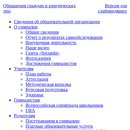
Обращения граждан и юридических
Версия для
лиц
слабовидящих
Сведения об образовательной организации
О гимназии
Общие сведения
Отчет о результатах самообследования
Внеурочная деятельность
Наше видео
Газета «Secunda»
Фотогалерея
Достижения гимназистов
Учителям
План работы
Аттестация
Методическая копилка
Курсовая подготовка
Здоровье
Гимназистам
Всероссийская олимпиада школьников
ГИА
Родителям
Поступающим в гимназию
Платные образовательные услуги