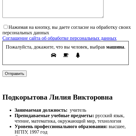
Нажимая на кнопку, вы даете согласие на обработку своих
персональных данных
Соглашение сайта об обработке персональных данных
Пожалуйста, докажите, что вы человек, выбрав
машина
.
Отправить
Подкорытова Лилия Викторовна
За­нима­емая долж­ность:
учитель
Пре­пода­ва­емые учебные предметы:
русс­кий язык,
чте­ние, ма­тема­тика, ок­ру­жа­ющий мир, тех­но­логия
Уровень профессионального образования:
выс­шее,
НГПУ, 1997 год