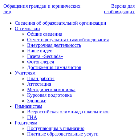
Обращения граждан и юридических
Версия для
лиц
слабовидящих
Сведения об образовательной организации
О гимназии
Общие сведения
Отчет о результатах самообследования
Внеурочная деятельность
Наше видео
Газета «Secunda»
Фотогалерея
Достижения гимназистов
Учителям
План работы
Аттестация
Методическая копилка
Курсовая подготовка
Здоровье
Гимназистам
Всероссийская олимпиада школьников
ГИА
Родителям
Поступающим в гимназию
Платные образовательные услуги