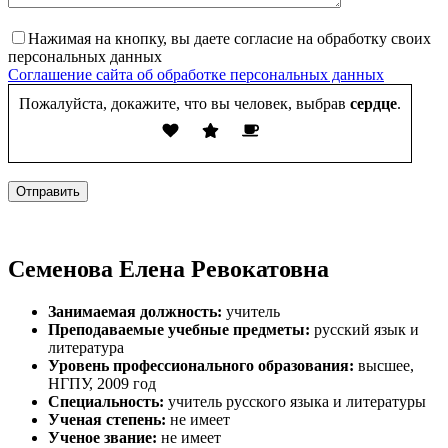
Нажимая на кнопку, вы даете согласие на обработку своих
персональных данных
Соглашение сайта об обработке персональных данных
Пожалуйста, докажите, что вы человек, выбрав
сердце
.
Отправить
Семенова Елена Ревокатовна
За­нима­емая долж­ность:
учи­тель
Пре­пода­ва­емые учебные предметы:
русский язык и
литература
Уровень профессионального образования:
выс­шее,
НГПУ, 2009 год
Спе­ци­аль­ность:
учи­тель русского языка и литературы
Уче­ная сте­пень:
не име­ет
Уче­ное зва­ние:
не име­ет