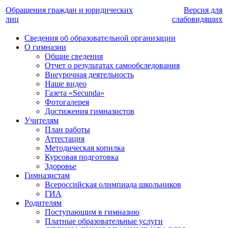
Обращения граждан и юридических
Версия для
лиц
слабовидящих
Сведения об образовательной организации
О гимназии
Общие сведения
Отчет о результатах самообследования
Внеурочная деятельность
Наше видео
Газета «Secunda»
Фотогалерея
Достижения гимназистов
Учителям
План работы
Аттестация
Методическая копилка
Курсовая подготовка
Здоровье
Гимназистам
Всероссийская олимпиада школьников
ГИА
Родителям
Поступающим в гимназию
Платные образовательные услуги