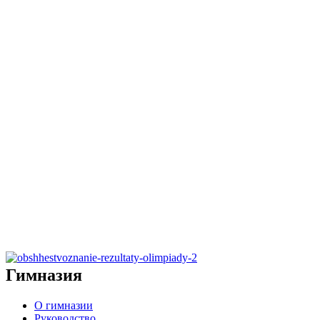
Гимназия
О гимназии
Руководство