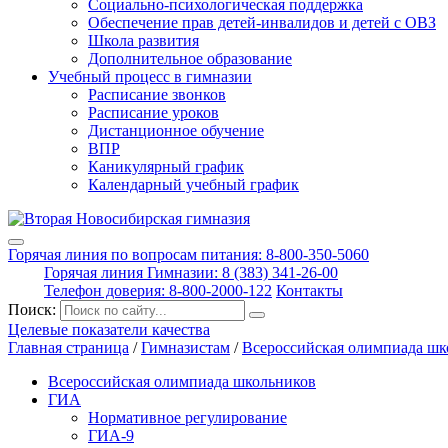
Социально-психологическая поддержка
Обеспечение прав детей-инвалидов и детей с ОВЗ
Школа развития
Дополнительное образование
Учебный процесс в гимназии
Расписание звонков
Расписание уроков
Дистанционное обучение
ВПР
Каникулярный график
Календарный учебный график
Горячая линия по вопросам питания: 8-800-350-5060
Горячая линия Гимназии: 8 (383) 341-26-00
Телефон доверия: 8-800-2000-122
Контакты
Поиск:
Целевые показатели качества
Главная страница
/
Гимназистам
/
Всероссийская олимпиада шк
Всероссийская олимпиада школьников
ГИА
Нормативное регулирование
ГИА-9