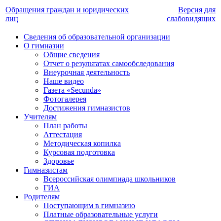
Обращения граждан и юридических
Версия для
лиц
слабовидящих
Сведения об образовательной организации
О гимназии
Общие сведения
Отчет о результатах самообследования
Внеурочная деятельность
Наше видео
Газета «Secunda»
Фотогалерея
Достижения гимназистов
Учителям
План работы
Аттестация
Методическая копилка
Курсовая подготовка
Здоровье
Гимназистам
Всероссийская олимпиада школьников
ГИА
Родителям
Поступающим в гимназию
Платные образовательные услуги