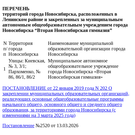
ПЕРЕЧЕНЬ
территорий города Новосибирска, расположенных в
Ленинском районе и закрепленных за муниципальным
автономным общеобразовательным учреждением города
Новосибирска “Вторая Новосибирская гимназия”
N
Территория
Наименование муниципальной
п/
города
образовательной организации города
п
Новосибирска
Новосибирска
Улицы: Киевская,
Муниципальное автономное
№ 3, 3/1;
общеобразовательное учреждение
1
Пархоменко, №
города Новосибирска «Вторая
86, 86/1, 86/2
Новосибирская гимназия»
ПОСТАНОВЛЕНИЕ от 22 января 2019 года N 202 О
закреплении муниципальных образовательных организаций,
реализующих основные общеобразовательные программы
начального общего, основного общего и среднего общего
образования, за территориями города Новосибирска (с
изменениями на 3 марта 2025 года)
Постановление
№2520 от 13.03.2026