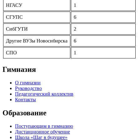
НГА­СУ
1
СГУПС
6
Сиб­ГУ­ТИ
2
Дру­гие ВУ­Зы Но­воси­бирс­ка
6
СПО
1
Гимназия
О гимназии
Руководство
Педагогический коллектив
Контакты
Образование
Поступающим в гимназию
Дистанционное обучение
Школа «Шаг в будущее»