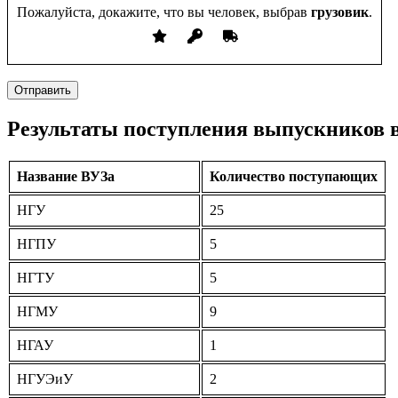
Пожалуйста, докажите, что вы человек, выбрав
грузовик
.
Отправить
Результаты поступления выпускников в
Наз­ва­ние ВУ­За
Ко­личест­во пос­ту­па­ющих
НГУ
25
НГПУ
5
НГТУ
5
НГМУ
9
НГАУ
1
НГУ­ЭиУ
2