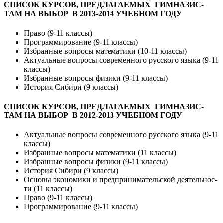
СПИ­СОК КУР­СОВ, ПРЕД­ЛА­ГА­ЕМЫХ ГИМ­НА­ЗИС­
ТАМ НА ВЫ­БОР В 2013-2014 УЧЕБ­НОМ ГО­ДУ
Пра­во (9-11 клас­сы)
Прог­рамми­рова­ние (9-11 клас­сы)
Изб­ран­ные воп­ро­сы ма­тема­тики (10-11 клас­сы)
Ак­ту­аль­ные воп­ро­сы сов­ре­мен­но­го русс­ко­го язы­ка (9-11
клас­сы)
Изб­ран­ные воп­ро­сы фи­зики (9-11 клас­сы)
Ис­то­рия Си­бири (9 клас­сы)
СПИ­СОК КУР­СОВ, ПРЕД­ЛА­ГА­ЕМЫХ ГИМ­НА­ЗИС­
ТАМ НА ВЫ­БОР В 2012-2013 УЧЕБ­НОМ ГО­ДУ
Ак­ту­аль­ные воп­ро­сы сов­ре­мен­но­го русс­ко­го язы­ка (9-11
клас­сы)
Изб­ран­ные воп­ро­сы ма­тема­тики (11 клас­сы)
Изб­ран­ные воп­ро­сы фи­зики (9-11 клас­сы)
Ис­то­рия Си­бири (9 клас­сы)
Ос­но­вы эко­номи­ки и предп­ри­нима­тель­ской де­ятель­нос­
ти (11 клас­сы)
Пра­во (9-11 клас­сы)
Прог­рамми­рова­ние (9-11 клас­сы)