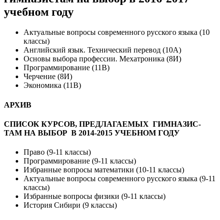
учебном году
Ак­ту­аль­ные воп­ро­сы сов­ре­мен­но­го русс­ко­го язы­ка (10
клас­сы)
Анг­лий­ский язык. Тех­ни­чес­кий пе­ревод (10А)
Ос­но­вы вы­бора про­фес­сии. Ме­хат­ро­ника (8И)
Прог­рамми­рова­ние (11В)
Чер­че­ние (8И)
Эко­номи­ка (11В)
АР­ХИВ
СПИ­СОК КУР­СОВ, ПРЕД­ЛА­ГА­ЕМЫХ ГИМ­НА­ЗИС­
ТАМ НА ВЫ­БОР В 2014-2015 УЧЕБ­НОМ ГО­ДУ
Пра­во (9-11 клас­сы)
Прог­рамми­рова­ние (9-11 клас­сы)
Изб­ран­ные воп­ро­сы ма­тема­тики (10-11 клас­сы)
Ак­ту­аль­ные воп­ро­сы сов­ре­мен­но­го русс­ко­го язы­ка (9-11
клас­сы)
Изб­ран­ные воп­ро­сы фи­зики (9-11 клас­сы)
Ис­то­рия Си­бири (9 клас­сы)