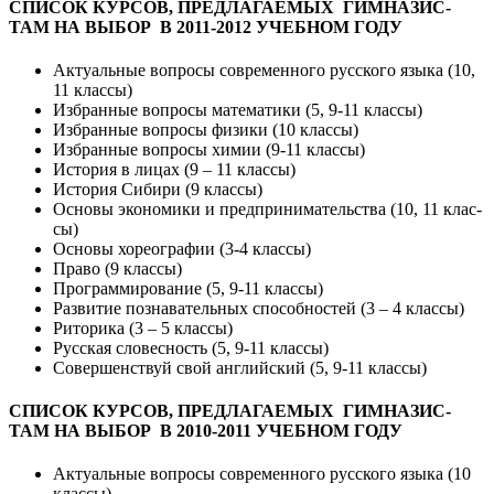
СПИ­СОК КУР­СОВ, ПРЕД­ЛА­ГА­ЕМЫХ ГИМ­НА­ЗИС­
ТАМ НА ВЫ­БОР В 2011-2012 УЧЕБ­НОМ ГО­ДУ
Ак­ту­аль­ные воп­ро­сы сов­ре­мен­но­го русс­ко­го язы­ка (10,
11 клас­сы)
Изб­ран­ные воп­ро­сы ма­тема­тики (5, 9-11 клас­сы)
Изб­ран­ные воп­ро­сы фи­зики (10 клас­сы)
Изб­ран­ные воп­ро­сы хи­мии (9-11 клас­сы)
Ис­то­рия в ли­цах (9 – 11 клас­сы)
Ис­то­рия Си­бири (9 клас­сы)
Ос­но­вы эко­номи­ки и предп­ри­нима­тель­ства (10, 11 клас­
сы)
Ос­но­вы хо­ре­ог­ра­фии (3-4 клас­сы)
Пра­во (9 клас­сы)
Прог­рамми­рова­ние (5, 9-11 клас­сы)
Раз­ви­тие поз­на­ватель­ных спо­соб­ностей (3 – 4 клас­сы)
Ри­тори­ка (3 – 5 клас­сы)
Русс­кая сло­вес­ность (5, 9-11 клас­сы)
Со­вер­шенс­твуй свой анг­лий­ский (5, 9-11 клас­сы)
СПИ­СОК КУР­СОВ, ПРЕД­ЛА­ГА­ЕМЫХ ГИМ­НА­ЗИС­
ТАМ НА ВЫ­БОР В 2010-2011 УЧЕБ­НОМ ГО­ДУ
Ак­ту­аль­ные воп­ро­сы сов­ре­мен­но­го русс­ко­го язы­ка (10
клас­сы)