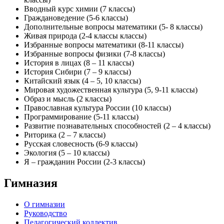
Ввод­ный курс хи­мии (7 клас­сы)
Граж­да­нове­дение (5-6 клас­сы)
До­пол­ни­тель­ные воп­ро­сы ма­тема­тики (5- 8 клас­сы)
Жи­вая при­рода (2-4 клас­сы клас­сы)
Изб­ран­ные воп­ро­сы ма­тема­тики (8-11 клас­сы)
Изб­ран­ные воп­ро­сы фи­зики (7-8 клас­сы)
Ис­то­рия в ли­цах (8 – 11 клас­сы)
Ис­то­рия Си­бири (7 – 9 клас­сы)
Ки­тай­ский язык (4 – 5, 10 клас­сы)
Ми­ровая ху­дожест­вен­ная куль­ту­ра (5, 9-11 клас­сы)
Об­раз и мысль (2 клас­сы)
Пра­вос­лавная куль­ту­ра Рос­сии (10 клас­сы)
Прог­рамми­рова­ние (5-11 клас­сы)
Раз­ви­тие поз­на­ватель­ных спо­соб­ностей (2 – 4 клас­сы)
Ри­тори­ка (2 – 7 клас­сы)
Русс­кая сло­вес­ность (6-9 клас­сы)
Эко­логия (5 – 10 клас­сы)
Я – граж­да­нин Рос­сии (2-3 клас­сы)
Гимназия
О гимназии
Руководство
Педагогический коллектив