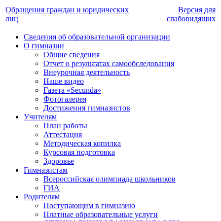
Обращения граждан и юридических
Версия для
лиц
слабовидящих
Сведения об образовательной организации
О гимназии
Общие сведения
Отчет о результатах самообследования
Внеурочная деятельность
Наше видео
Газета «Secunda»
Фотогалерея
Достижения гимназистов
Учителям
План работы
Аттестация
Методическая копилка
Курсовая подготовка
Здоровье
Гимназистам
Всероссийская олимпиада школьников
ГИА
Родителям
Поступающим в гимназию
Платные образовательные услуги