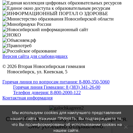
Версия сайта для слабовидящих
© 2026 Вторая Новосибирская гимназия
Новосибирск, ул. Киевская, 5
Горячая линия по вопросам питания: 8-800-350-5060
Горячая линия Гимназии: 8 (383) 341-26-00
Телефон доверия: 8-800-2000-122
Контактная информация
Мы используем cookies для наилучшего представления
Спасибо за отправку Вашего сообщения.
нашего сайта. Нажимая ПРИНЯТЬ, Вы подтверждаете то,
что Вы проинформированы об использовании cookies на
Оно успешно отправлено.
нашем сайте.