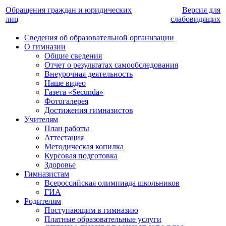
Обращения граждан и юридических
Версия для
лиц
слабовидящих
Сведения об образовательной организации
О гимназии
Общие сведения
Отчет о результатах самообследования
Внеурочная деятельность
Наше видео
Газета «Secunda»
Фотогалерея
Достижения гимназистов
Учителям
План работы
Аттестация
Методическая копилка
Курсовая подготовка
Здоровье
Гимназистам
Всероссийская олимпиада школьников
ГИА
Родителям
Поступающим в гимназию
Платные образовательные услуги