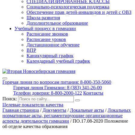
СПЕЦИАЛИЗИРОВАННЫЕ КЛАССЫ
Социально-психологическая поддержка
Обеспечение прав детей-инвалидов и детей с ОВЗ
Школа развития
Дополнительное образование
Учебный процесс в гимназии
Расписание звонков
Расписание уроков
Дистанционное обучение
ВПР
Каникулярный график
Календарный учебный график
Горячая линия по вопросам питания: 8-800-350-5060
Горячая линия Гимназии: 8 (383) 341-26-00
Телефон доверия: 8-800-2000-122
Контакты
Поиск:
Целевые показатели качества
Главная страница
/
Документы
/
Локальные акты
/
Локальных
нормативные акты, регламентирующие организационные
аспекты деятельности гимназии
/
ПО.17.08-2020 По­ложе­ние
об от­де­ле ка­чест­ва об­ра­зова­ния