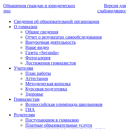
Обращения граждан и юридических
Версия для
лиц
слабовидящих
Сведения об образовательной организации
О гимназии
Общие сведения
Отчет о результатах самообследования
Внеурочная деятельность
Наше видео
Газета «Secunda»
Фотогалерея
Достижения гимназистов
Учителям
План работы
Аттестация
Методическая копилка
Курсовая подготовка
Здоровье
Гимназистам
Всероссийская олимпиада школьников
ГИА
Родителям
Поступающим в гимназию
Платные образовательные услуги