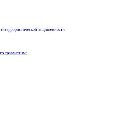
антитеррористической защищенности
го травматизма