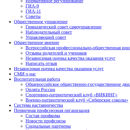
Нормативное регулирование
ГИА-9
ГИА-11
Советы
Общественное управление
Гимназический совет самоуправление
Наблюдательный совет
Управляющий совет
Общественное мнение
Всероссийская профессионально-общественная ини
Отзывы родителей и учеников
Независимая оценка качества оказания услуг
Написать отзыв
Независимая оценка качества оказания услуг
СМИ о нас
Воспитательная работа
Общероссийское общественно-государственное дви
Орлята России
Спортивно-патриотический клуб «ВИКИНГ»
Военно-патриотический клуб «Сибирские соколы»
Система наставничества
Первичная профсоюзная организация
Состав профкома
Новости профсоюза
Социальные партнеры