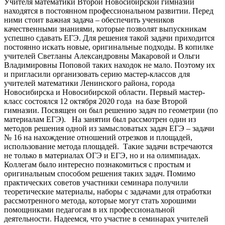
Учителя математики Второй Новосибирской гимназии
находятся в постоянном профессиональном развитии. Перед
ними стоит важная задача – обеспечить учеников
качественными знаниями, которые позволят выпускникам
успешно сдавать ЕГЭ. Для решения такой задачи приходится
постоянно искать новые, оригинальные подходы. В копилке
учителей Светланы Александровны Макаровой и Ольги
Владимировны Поповой таких находок не мало. Поэтому их
и пригласили организовать серию мастер-классов для
учителей математики Ленинского района, города
Новосибирска и Новосибирской области. Первый мастер-
класс состоялся 12 октября 2020 года на базе Второй
гимназии. Посвящен он был решению задач по геометрии (по
материалам ЕГЭ). На занятии был рассмотрен один из
методов решения одной из замысловатых задач ЕГЭ – задачи
№ 16 на нахождение отношений отрезков и площадей,
использование метода площадей. Такие задачи встречаются
не только в материалах ОГЭ и ЕГЭ, но и на олимпиадах.
Коллегам было интересно познакомиться с простым и
оригинальным способом решения таких задач. Помимо
практических советов участники семинара получили
теоретические материалы, наборы с задачами для отработки
рассмотренного метода, которые могут стать хорошими
помощниками педагогам в их профессиональной
деятельности. Надеемся, что участие в семинарах учителей