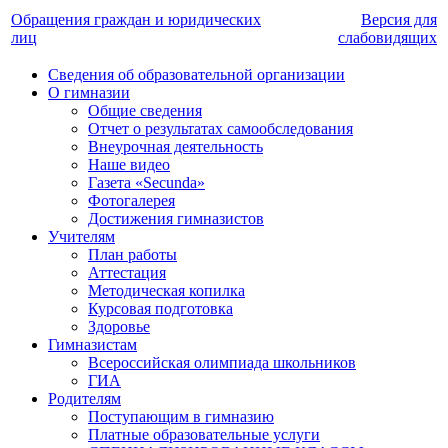
Обращения граждан и юридических
Версия для
лиц
слабовидящих
Сведения об образовательной организации
О гимназии
Общие сведения
Отчет о результатах самообследования
Внеурочная деятельность
Наше видео
Газета «Secunda»
Фотогалерея
Достижения гимназистов
Учителям
План работы
Аттестация
Методическая копилка
Курсовая подготовка
Здоровье
Гимназистам
Всероссийская олимпиада школьников
ГИА
Родителям
Поступающим в гимназию
Платные образовательные услуги