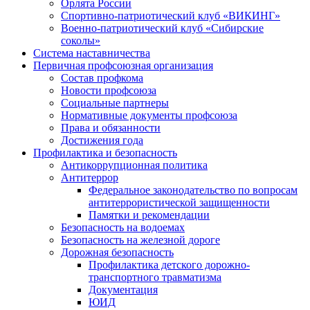
Орлята России
Спортивно-патриотический клуб «ВИКИНГ»
Военно-патриотический клуб «Сибирские
соколы»
Система наставничества
Первичная профсоюзная организация
Состав профкома
Новости профсоюза
Социальные партнеры
Нормативные документы профсоюза
Права и обязанности
Достижения года
Профилактика и безопасность
Антикоррупционная политика
Антитеррор
Федеральное законодательство по вопросам
антитеррористической защищенности
Памятки и рекомендации
Безопасность на водоемах
Безопасность на железной дороге
Дорожная безопасность
Профилактика детского дорожно-
транспортного травматизма
Документация
ЮИД