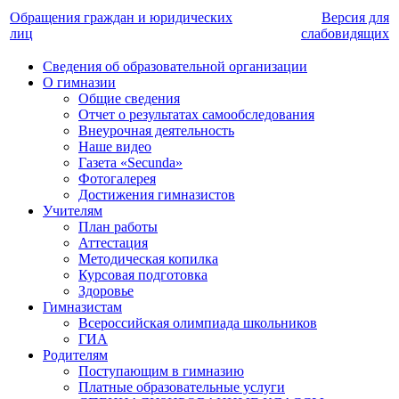
Обращения граждан и юридических
Версия для
лиц
слабовидящих
Сведения об образовательной организации
О гимназии
Общие сведения
Отчет о результатах самообследования
Внеурочная деятельность
Наше видео
Газета «Secunda»
Фотогалерея
Достижения гимназистов
Учителям
План работы
Аттестация
Методическая копилка
Курсовая подготовка
Здоровье
Гимназистам
Всероссийская олимпиада школьников
ГИА
Родителям
Поступающим в гимназию
Платные образовательные услуги