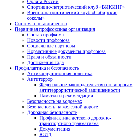
Орлята России
Спортивно-патриотический клуб «ВИКИНГ»
Военно-патриотический клуб «Сибирские
соколы»
Система наставничества
Первичная профсоюзная организация
Состав профкома
Новости профсоюза
Социальные партнеры
Нормативные документы профсоюза
Права и обязанности
Достижения года
Профилактика и безопасность
Антикоррупционная политика
Антитеррор
Федеральное законодательство по вопросам
антитеррористической защищенности
Памятки и рекомендации
Безопасность на водоемах
Безопасность на железной дороге
Дорожная безопасность
Профилактика детского дорожно-
транспортного травматизма
Документация
ЮИД