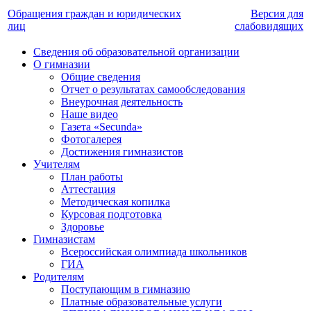
Обращения граждан и юридических
Версия для
лиц
слабовидящих
Сведения об образовательной организации
О гимназии
Общие сведения
Отчет о результатах самообследования
Внеурочная деятельность
Наше видео
Газета «Secunda»
Фотогалерея
Достижения гимназистов
Учителям
План работы
Аттестация
Методическая копилка
Курсовая подготовка
Здоровье
Гимназистам
Всероссийская олимпиада школьников
ГИА
Родителям
Поступающим в гимназию
Платные образовательные услуги