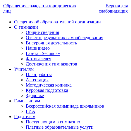
Обращения граждан и юридических
Версия для
лиц
слабовидящих
Сведения об образовательной организации
О гимназии
Общие сведения
Отчет о результатах самообследования
Внеурочная деятельность
Наше видео
Газета «Secunda»
Фотогалерея
Достижения гимназистов
Учителям
План работы
Аттестация
Методическая копилка
Курсовая подготовка
Здоровье
Гимназистам
Всероссийская олимпиада школьников
ГИА
Родителям
Поступающим в гимназию
Платные образовательные услуги