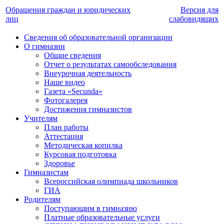
Обращения граждан и юридических
Версия для
лиц
слабовидящих
Сведения об образовательной организации
О гимназии
Общие сведения
Отчет о результатах самообследования
Внеурочная деятельность
Наше видео
Газета «Secunda»
Фотогалерея
Достижения гимназистов
Учителям
План работы
Аттестация
Методическая копилка
Курсовая подготовка
Здоровье
Гимназистам
Всероссийская олимпиада школьников
ГИА
Родителям
Поступающим в гимназию
Платные образовательные услуги