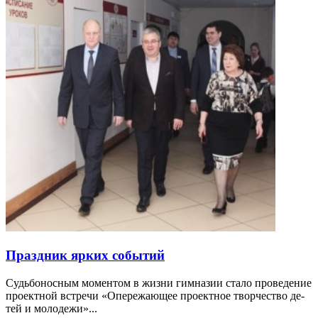
Праздник ярких событий
Судь­бо­нос­ным мо­мен­том в жиз­ни гим­на­зии ста­ло про­веде­ние
про­ект­ной встре­чи «Опе­режа­ющее про­ект­ное твор­чест­во де­
тей и мо­лоде­жи»...