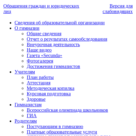
Обращения граждан и юридических
Версия для
лиц
слабовидящих
Сведения об образовательной организации
О гимназии
Общие сведения
Отчет о результатах самообследования
Внеурочная деятельность
Наше видео
Газета «Secunda»
Фотогалерея
Достижения гимназистов
Учителям
План работы
Аттестация
Методическая копилка
Курсовая подготовка
Здоровье
Гимназистам
Всероссийская олимпиада школьников
ГИА
Родителям
Поступающим в гимназию
Платные образовательные услуги