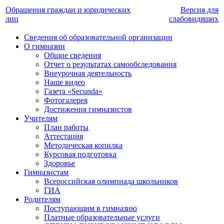
Обращения граждан и юридических
Версия для
лиц
слабовидящих
Сведения об образовательной организации
О гимназии
Общие сведения
Отчет о результатах самообследования
Внеурочная деятельность
Наше видео
Газета «Secunda»
Фотогалерея
Достижения гимназистов
Учителям
План работы
Аттестация
Методическая копилка
Курсовая подготовка
Здоровье
Гимназистам
Всероссийская олимпиада школьников
ГИА
Родителям
Поступающим в гимназию
Платные образовательные услуги