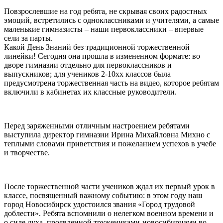
Повзрослевшие на год ребята, не скрывая своих радостных
эмоций, встретились с одноклассниками и учителями, а самые
маленькие гимназисты – наши первоклассники – впервые
сели за парты.
Какой День Знаний без традиционной торжественной
линейки! Сегодня она прошла в измененном формате: во
дворе гимназии отдельно для первоклассников и
выпускников; для учеников 2-10хх классов была
предусмотрена торжественная часть на видео, которое ребятам
включили в кабинетах их классные руководители.
Перед заряженными отличным настроением ребятами
выступила директор гимназии Ирина Михайловна Михно с
теплыми словами приветствия и пожеланием успехов в учебе
и творчестве.
После торжественной части учеников ждал их первый урок в
классе, посвященный важному событию: в этом году наш
город Новосибирск удостоился звания «Город трудовой
доблести». Ребята вспомнили о нелегком военном времени и
о силе духа, проявленной тружениками-новосибирцами во