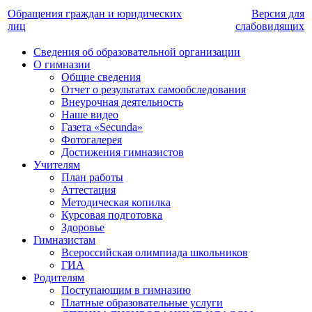
Обращения граждан и юридических
Версия для
лиц
слабовидящих
Сведения об образовательной организации
О гимназии
Общие сведения
Отчет о результатах самообследования
Внеурочная деятельность
Наше видео
Газета «Secunda»
Фотогалерея
Достижения гимназистов
Учителям
План работы
Аттестация
Методическая копилка
Курсовая подготовка
Здоровье
Гимназистам
Всероссийская олимпиада школьников
ГИА
Родителям
Поступающим в гимназию
Платные образовательные услуги