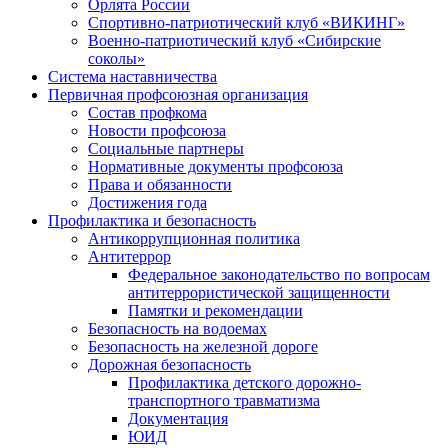
Орлята России
Спортивно-патриотический клуб «ВИКИНГ»
Военно-патриотический клуб «Сибирские
соколы»
Система наставничества
Первичная профсоюзная организация
Состав профкома
Новости профсоюза
Социальные партнеры
Нормативные документы профсоюза
Права и обязанности
Достижения года
Профилактика и безопасность
Антикоррупционная политика
Антитеррор
Федеральное законодательство по вопросам
антитеррористической защищенности
Памятки и рекомендации
Безопасность на водоемах
Безопасность на железной дороге
Дорожная безопасность
Профилактика детского дорожно-
транспортного травматизма
Документация
ЮИД