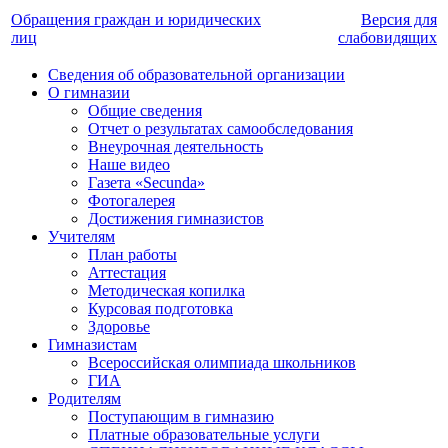
Обращения граждан и юридических
Версия для
лиц
слабовидящих
Сведения об образовательной организации
О гимназии
Общие сведения
Отчет о результатах самообследования
Внеурочная деятельность
Наше видео
Газета «Secunda»
Фотогалерея
Достижения гимназистов
Учителям
План работы
Аттестация
Методическая копилка
Курсовая подготовка
Здоровье
Гимназистам
Всероссийская олимпиада школьников
ГИА
Родителям
Поступающим в гимназию
Платные образовательные услуги