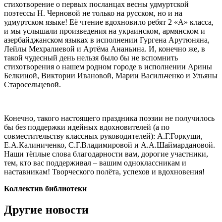
стихотворение о первых посланцах весны удмуртской
поэтессы Н. Черновой не только на русском, но и на
удмуртском языке! Её чтение вдохновило ребят 2 «А» класса,
и мы услышали произведения на украинском, армянском и
азербайджанском языках в исполнении Гургена Арутюняна,
Лейлы Мехралиевой и Артёма Ананьина. И, конечно же, в
такой чудесный день нельзя было бы не вспомнить
стихотворения о нашем родном городе в исполнении Арины
Белкиной, Виктории Ивановой, Марии Васильченко и Ульяны
Старосельцевой.
Конечно, такого настоящего праздника поэзии не получилось
бы без поддержки идейных вдохновителей (а по
совместительству классных руководителей): А.Г.Горкуши,
Е.А.Калиниченко, С.Г.Владимировой и А.А.Шаймардановой.
Наши тёплые слова благодарности вам, дорогие участники,
тем, кто вас поддерживал – вашим одноклассникам и
наставникам! Творческого полёта, успехов и вдохновения!
Коллектив библиотеки
Другие новости