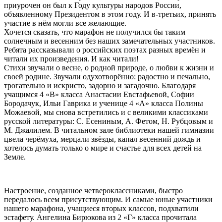
приурочен он был к Году культуры народов России,
объявленному Президентом в этом году. И в-третьих, принять
участие в нём могли все желающие.
Хочется сказать, что марафон не получился бы таким
солнечным и весенним без наших замечательных участников.
Ребята рассказывали о российских поэтах разных времён и
читали их произведения. И как читали!
Стихи звучали о весне, о родной природе, о любви к жизни и
своей родине. Звучали одухотворённо: радостно и печально,
трогательно и искристо, задорно и загадочно. Благодаря
учащимся 4 «В» класса Анастасии Евстафьевой, Софии
Бородачук, Ильи Гаврика и ученице 4 «А» класса Полины
Можаевой, мы снова встретились и с великими классиками
русской литературы: С. Есениным, А. Фетом, Н. Рубцовым и
М. Джалилем. В читальном зале библиотеки нашей гимназии
цвела черёмуха, мерцали звёзды, капал весенний дождь и
хотелось думать только о мире и счастье для всех детей на
Земле.
Настроение, созданное четвероклассниками, быстро
передалось всем присутствующим. И самые юные участники
нашего марафона, учащиеся вторых классов, подхватили
эстафету. Ангелина Бирюкова из 2 «Г» класса прочитала