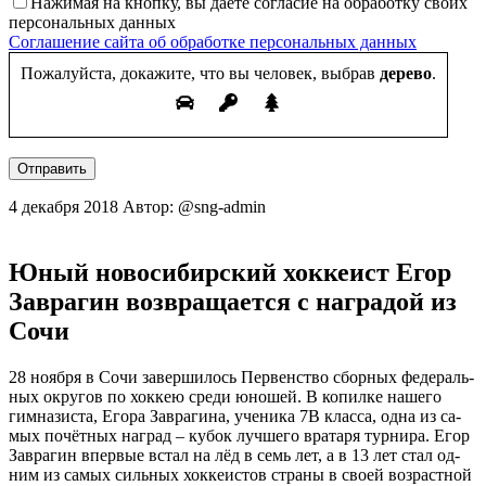
Нажимая на кнопку, вы даете согласие на обработку своих
персональных данных
Соглашение сайта об обработке персональных данных
Пожалуйста, докажите, что вы человек, выбрав
дерево
.
Отправить
4 декабря 2018
Автор: @sng-admin
Юный новосибирский хоккеист Егор
Заврагин возвращается с наградой из
Сочи
28 но­яб­ря в Со­чи за­вер­ши­лось Пер­венс­тво сбор­ных фе­дераль­
ных ок­ру­гов по хок­кею сре­ди юно­шей. В ко­пил­ке на­шего
гим­на­зис­та, Его­ра Зав­ра­гина, уче­ника 7В клас­са, од­на из са­
мых по­чёт­ных наг­рад – ку­бок луч­ше­го вра­таря тур­ни­ра. Егор
Зав­ра­гин впер­вые встал на лёд в семь лет, а в 13 лет стал од­
ним из са­мых силь­ных хок­ке­ис­тов стра­ны в сво­ей воз­раст­ной