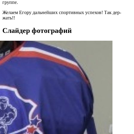
груп­пе.
Же­ла­ем Его­ру даль­ней­ших спор­тивных ус­пе­хов! Так дер­
жать!!
Слайдер фотографий