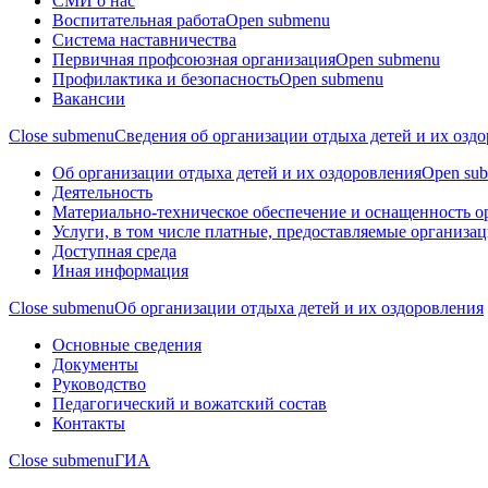
СМИ о нас
Воспитательная работа
Open submenu
Система наставничества
Первичная профсоюзная организация
Open submenu
Профилактика и безопасность
Open submenu
Вакансии
Close submenu
Сведения об организации отдыха детей и их озд
Об организации отдыха детей и их оздоровления
Open su
Деятельность
Материально-техническое обеспечение и оснащенность о
Услуги, в том числе платные, предоставляемые организац
Доступная среда
Иная информация
Close submenu
Об организации отдыха детей и их оздоровления
Основные сведения
Документы
Руководство
Педагогический и вожатский состав
Контакты
Close submenu
ГИА