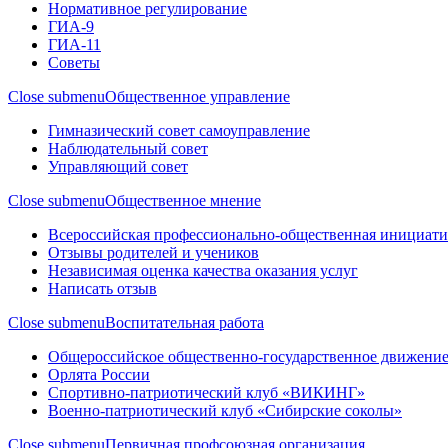
Нормативное регулирование
ГИА-9
ГИА-11
Советы
Close submenu
Общественное управление
Гимназический совет самоуправление
Наблюдательный совет
Управляющий совет
Close submenu
Общественное мнение
Всероссийская профессионально-общественная инициати
Отзывы родителей и учеников
Независимая оценка качества оказания услуг
Написать отзыв
Close submenu
Воспитательная работа
Общероссийское общественно-государственное движение
Орлята России
Спортивно-патриотический клуб «ВИКИНГ»
Военно-патриотический клуб «Сибирские соколы»
Close submenu
Первичная профсоюзная организация