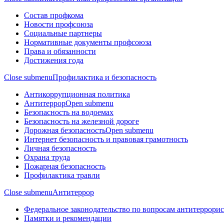
Состав профкома
Новости профсоюза
Социальные партнеры
Нормативные документы профсоюза
Права и обязанности
Достижения года
Close submenu
Профилактика и безопасность
Антикоррупционная политика
Антитеррор
Open submenu
Безопасность на водоемах
Безопасность на железной дороге
Дорожная безопасность
Open submenu
Интернет безопасность и правовая грамотность
Личная безопасность
Охрана труда
Пожарная безопасность
Профилактика травли
Close submenu
Антитеррор
Федеральное законодательство по вопросам антитеррори
Памятки и рекомендации