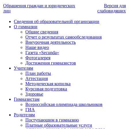
Обращения граждан и юридических
Версия для
лиц
слабовидящих
Сведения об образовательной организации
О гимназии
Общие сведения
Отчет о результатах самообследования
Внеурочная деятельность
Наше видео
Газета «Secunda»
Фотогалерея
Достижения гимназистов
Учителям
План работы
Аттестация
Методическая копилка
Курсовая подготовка
Здоровье
Гимназистам
Всероссийская олимпиада школьников
ГИА
Родителям
Поступающим в гимназию
Платные образовательные услуги