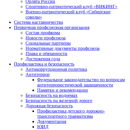
Орлята России
Спортивно-патриотический клуб «ВИКИНГ»
Военно-патриотический клуб «Сибирские
соколы»
Система наставничества
Первичная профсоюзная организация
Состав профкома
Новости профсоюза
Социальные партнеры
Нормативные документы профсоюза
Права и обязанности
Достижения года
Профилактика и безопасность
Антикоррупционная политика
Антитеррор
Федеральное законодательство по вопросам
антитеррористической защищенности
Памятки и рекомендации
Безопасность на водоемах
Безопасность на железной дороге
Дорожная безопасность
Профилактика детского дорожно-
транспортного травматизма
Документация
ЮИД